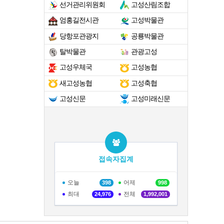
선거관리위원회
고성산림조합
엄홍길전시관
고성박물관
당항포관광지
공룡박물관
탈박물관
관광고성
고성우체국
고성농협
새고성농협
고성축협
고성신문
고성미래신문
접속자집계
오늘
어제
398
998
최대
전체
24,976
1,992,001