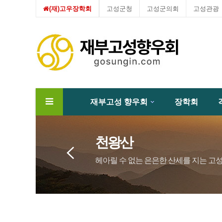
(재)고우장학회
고성군청
고성군의회
고성관광
재부고성 향우회
장학회
하위분류
천왕산
헤아릴 수 없는 은은한 산세를 지는 고