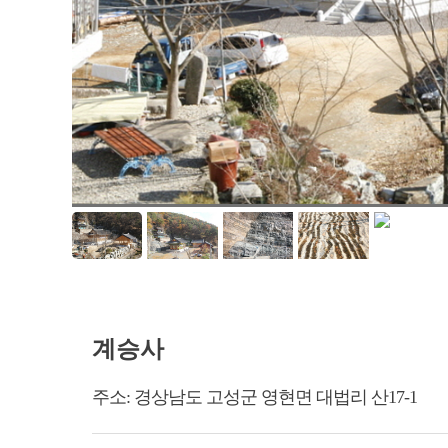
계승사
주소:
경상남도 고성군 영현면 대법리 산17-1