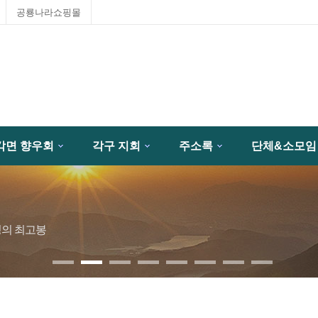
공룡나라쇼핑몰
각면 향우회
각구 지회
주소록
단체&소모임
성의 최고봉