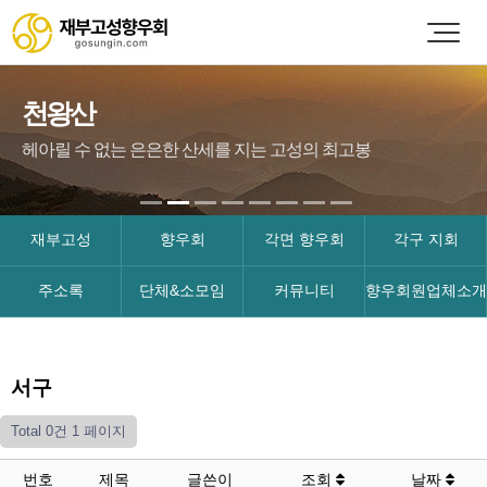
천왕산
헤아릴 수 없는 은은한 산세를 지는 고성의 최고봉
재부고성
향우회
각면 향우회
각구 지회
주소록
단체&소모임
커뮤니티
향우회원업체소개
서구
Total 0건
1 페이지
번호
제목
글쓴이
조회
날짜