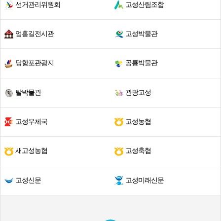
선거관리위원회
고성산림조합
엄홍길전시관
고성박물관
당항포관광지
공룡박물관
탈박물관
관광고성
고성우체국
고성농협
새고성농협
고성축협
고성신문
고성미래신문