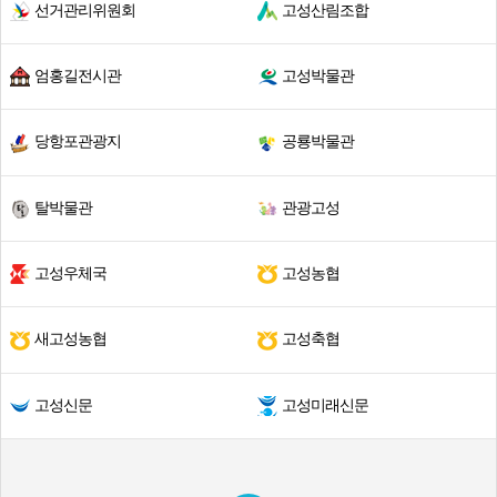
선거관리위원회
고성산림조합
엄홍길전시관
고성박물관
당항포관광지
공룡박물관
탈박물관
관광고성
고성우체국
고성농협
새고성농협
고성축협
고성신문
고성미래신문