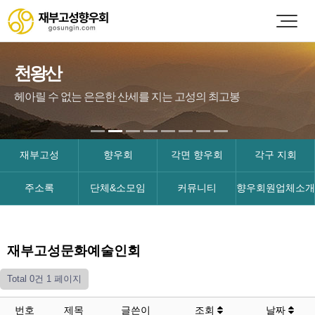
천왕산
헤아릴 수 없는 은은한 산세를 지는 고성의 최고봉
재부고성
향우회
각면 향우회
각구 지회
주소록
단체&소모임
커뮤니티
향우회원업체소개
재부고성문화예술인회
Total 0건
1 페이지
번호
제목
글쓴이
조회
날짜