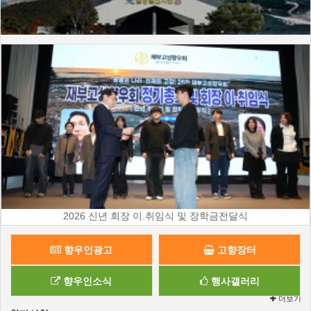
2026 신년 회장 이.취임식 및 장학금전달식
향우인광고
고향장터
향우인소식
행사갤러리
더보기