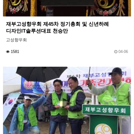
재부고성향우회 제45차 정기총회 및 신년하례
디자인IT솔루션대표 천승만
고성향우회
1581
04-06