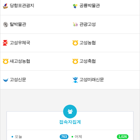
당항포관광지
공룡박물관
탈박물관
관광고성
고성우체국
고성농협
새고성농협
고성축협
고성신문
고성미래신문
접속자집계
오늘
어제
763
1,026