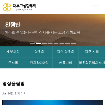
천왕산
헤아릴 수 없는 은은한 산세를 지는 고성의 최고봉
재부고성
향우회
각면 향우회
각구 지회
주소록
단체&소모임
커뮤니티
향우회원업체소개
영상올림방
Total 14건
1 페이지