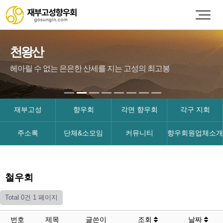
천왕산
헤아릴 수 없는 은은한 산세를 지는 고성의 최고봉
재부고성
향우회
각면 향우회
각구 지회
주소록
단체&소모임
커뮤니티
향우회원업체소개
철우회
Total 0건
1 페이지
번호
제목
글쓴이
조회
날짜