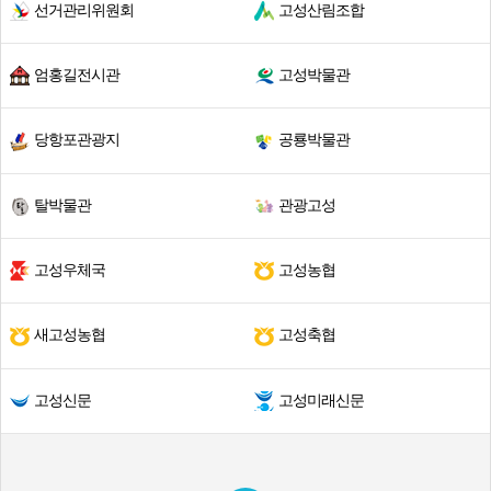
선거관리위원회
고성산림조합
엄홍길전시관
고성박물관
당항포관광지
공룡박물관
탈박물관
관광고성
고성우체국
고성농협
새고성농협
고성축협
고성신문
고성미래신문