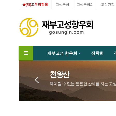
(재)고우장학회
고성군청
고성군의회
고성관광
재부고성 향우회
장학회
하위분류
천왕산
헤아릴 수 없는 은은한 산세를 지는 고