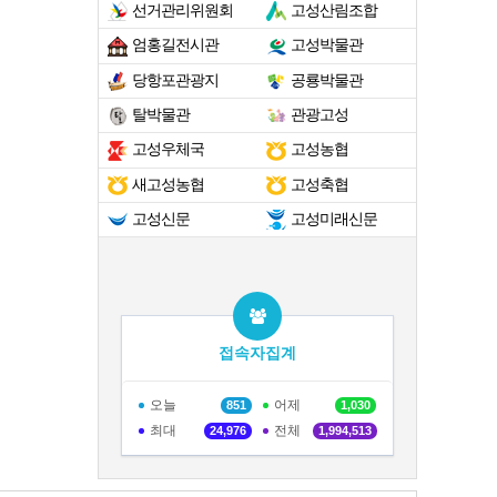
선거관리위원회
고성산림조합
엄홍길전시관
고성박물관
당항포관광지
공룡박물관
탈박물관
관광고성
고성우체국
고성농협
새고성농협
고성축협
고성신문
고성미래신문
접속자집계
오늘
어제
851
1,030
최대
전체
24,976
1,994,513