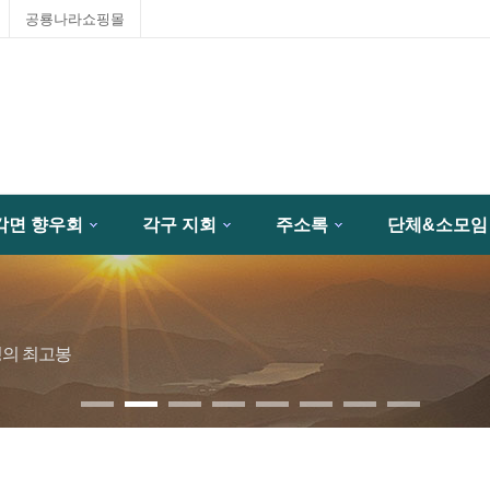
공룡나라쇼핑몰
각면 향우회
각구 지회
주소록
단체&소모임
성의 최고봉