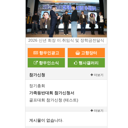
2026 신년 회장 이.취임식 및 장학금전달식
향우인광고
고향장터
향우인소식
행사갤러리
참가신청
더보기
정기총회
가족등반대회 참가신청서
골프대회 참가신청 (테스트)
더보기
게시물이 없습니다.