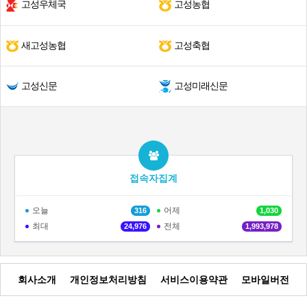
고성우체국
고성농협
새고성농협
고성축협
고성신문
고성미래신문
접속자집계
오늘
어제
316
1,030
최대
전체
24,976
1,993,978
회사소개
개인정보처리방침
서비스이용약관
모바일버전