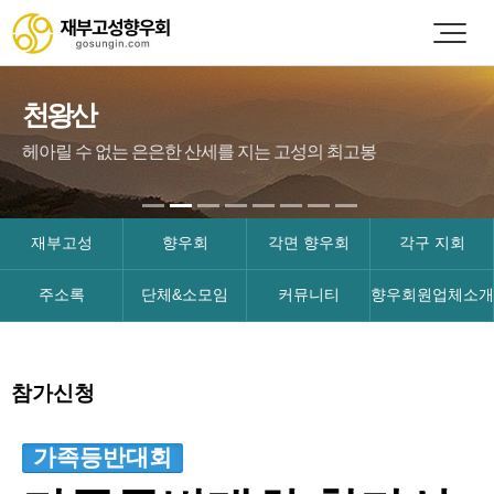
천왕산
헤아릴 수 없는 은은한 산세를 지는 고성의 최고봉
재부고성
향우회
각면 향우회
각구 지회
주소록
단체&소모임
커뮤니티
향우회원업체소개
참가신청
가족등반대회