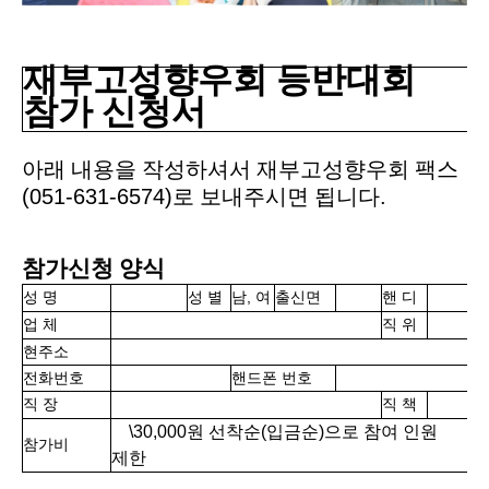
재부고성향우회 등반대회
참가 신청서
아래 내용을 작성하셔서 재부고성향우회 팩스
(051-631-6574)
로 보내주시면 됩니다
.
참가신청 양식
,
성 명
성 별
남
여
출신면
핸 디
업 체
직 위
현주소
전화번호
핸드폰 번호
직 장
직 책
\30,000
원 선착순
(
입금순
)
으로 참여 인원
참가비
제한