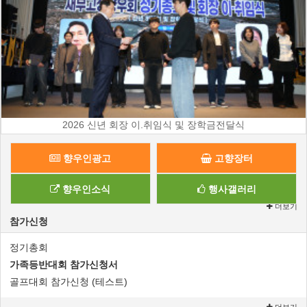
2026 신년 회장 이.취임식 및 장학금전달식
향우인광고
고향장터
향우인소식
행사갤러리
더보기
참가신청
정기총회
가족등반대회 참가신청서
골프대회 참가신청 (테스트)
더보기