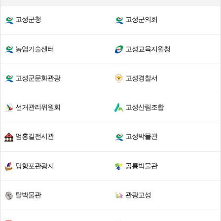
고성군청
고성군의회
농업기술센터
고성교육지원청
고성군문화관광
고성경찰서
선거관리위원회
고성산림조합
엄홍길전시관
고성박물관
당항포관광지
공룡박물관
탈박물관
관광고성