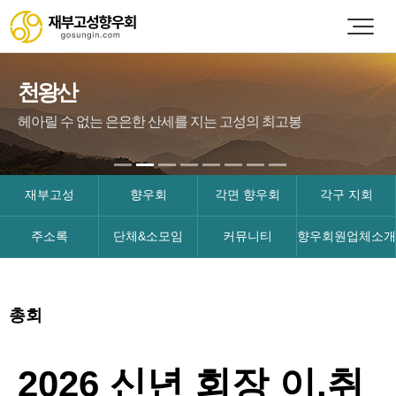
천왕산
헤아릴 수 없는 은은한 산세를 지는 고성의 최고봉
재부고성
향우회
각면 향우회
각구 지회
주소록
단체&소모임
커뮤니티
향우회원업체소개
총회
2026 신년 회장 이.취