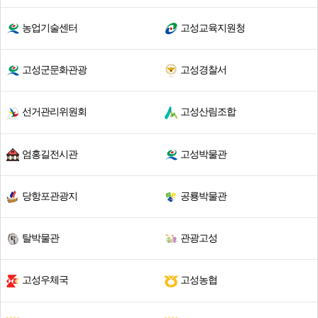
농업기술센터
고성교육지원청
고성군문화관광
고성경찰서
선거관리위원회
고성산림조합
엄홍길전시관
고성박물관
당항포관광지
공룡박물관
탈박물관
관광고성
고성우체국
고성농협