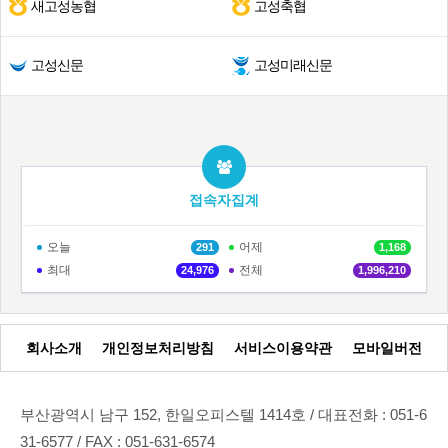
새고성농협
고성축협
고성신문
고성미래신문
접속자집계
오늘
어제
291
1,168
최대
전체
24,976
1,996,210
회사소개
개인정보처리방침
서비스이용약관
모바일버전
부산광역시 남구 152, 한일오피스텔 1414호 / 대표전화 : 051-6
31-6577 / FAX : 051-631-6574