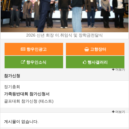
2026 신년 회장 이.취임식 및 장학금전달식
향우인광고
고향장터
향우인소식
행사갤러리
더보기
참가신청
정기총회
가족등반대회 참가신청서
골프대회 참가신청 (테스트)
더보기
게시물이 없습니다.